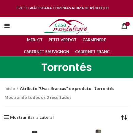
FRETE GRÁTIS
PARA COMPRAS ACIMA DE R$ 1000,00
0
MERLOT
PETIT VERDOT
CARMENERE
CABERNET SAUVIGNON
CABERNET FRANC
Torrontés
Início
Atributo "Uvas Brancas" de produto
Torrontés
Mostrando todos os 2 resultados
Mostrar Barra Lateral