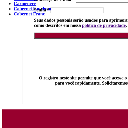
Carmenere
Cabernet Sauvignon
Senha
*
Cabernet Franc
Seus dados pessoais serão usados para aprimorar 
como descritos em nossa
política de privacidade
.
O registro neste site permite que você acesse 
para você rapidamente. Solicitaremos 