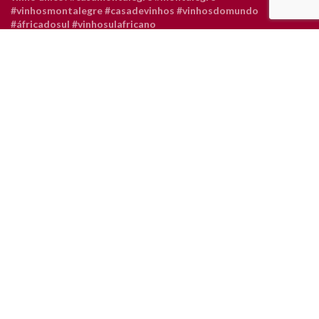
Dos Estados Unidos, o vinho escolhido para o post
O escolhido para o post de hoje da nossa série “Vi