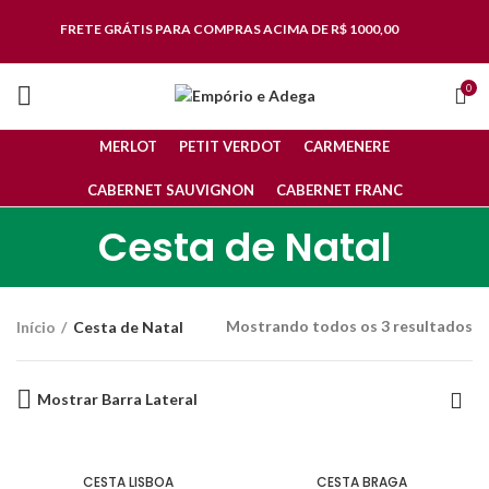
FRETE GRÁTIS
PARA COMPRAS ACIMA DE R$ 1000,00
0
MERLOT
PETIT VERDOT
CARMENERE
CABERNET SAUVIGNON
CABERNET FRANC
Cesta de Natal
Mostrando todos os 3 resultados
Início
Cesta de Natal
Mostrar Barra Lateral
SEM ESTOQUE
SEM ESTOQUE
CESTA LISBOA
CESTA BRAGA