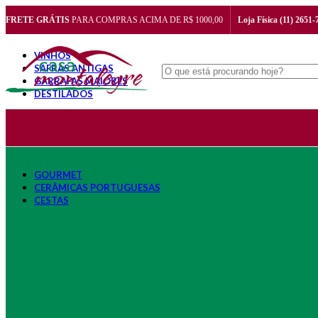
FRETE GRÁTIS
PARA COMPRAS ACIMA DE R$ 1000,00
Loja Física (11) 2651-
VINHOS
SAFRAS ANTIGAS
GARRAFAS MAIORES
DESTILADOS
Aguardente
Cachaça
Licor
Vermouth
Whisky
GOURMET
CERÂMICAS PORTUGUESAS
CESTAS