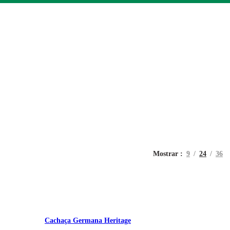
Mostrar
9
24
36
Cachaça Germana Heritage