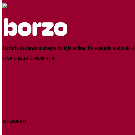
Horário de funcionamento da loja online: De segunda a sábado d
CNPJ: 62.617.709/0001-98
INSTAGRAM