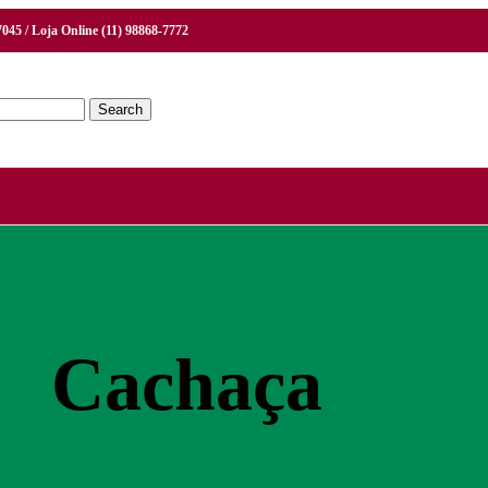
7045 / Loja Online (11) 98868-7772
Search
Cachaça