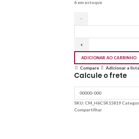
6 em estoque
ADICIONAR AO CARRINHO
Compare
Adicionar a list
Calcule o frete
SKU:
CM_H6C5K15819
Categor
Compartilhar