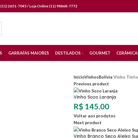
a (11) 2651-7045 / Loja Online (11) 98868-7772
S
GARRAFAS MAIORES
DESTILADOS
GOURMET
CERÂMICA
Início
Vinhos
Bolivia
Vinho Tinto
Previous product
Vinho Sozo Laranja
R$
145.00
Voltar aos produtos
Next product
Vinho Branco Seco Aleixo Su