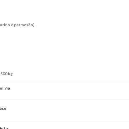
corino e parmesão).
.500 kg
olivia
eco
into