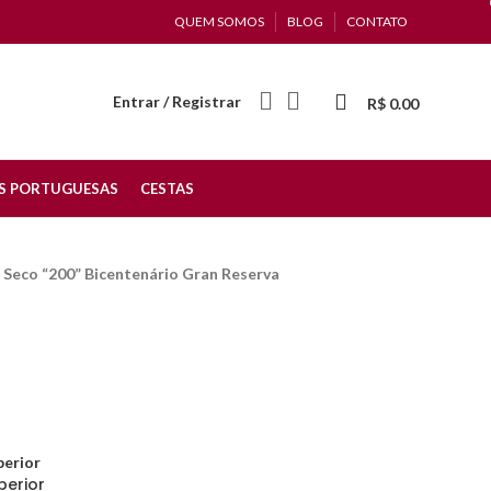
QUEM SOMOS
BLOG
CONTATO
Entrar / Registrar
R$
0.00
S PORTUGUESAS
CESTAS
 Seco “200” Bicentenário Gran Reserva
perior