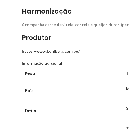
Harmonização
Acompanha carne de vitela, costela e queijos duros (pe
Produtor
https://www.kohlberg.com.bo/
Informação adicional
Peso
1
B
País
S
Estilo
T