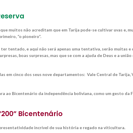
Reserva
 que muitos não acreditam que em Tarija pode-se cultivar uvas e, mu
rimeiro, “o pioneiro”.
ter tentado, e aqui não será apenas uma tentativa, serão muitas e ch
urpresas, boas surpresas, mas que se com a ajuda de Deus e a un
adas em cinco dos seus nove departamentos: Vale Central de Tarija,
ra ao Bicentenário da independência boliviana, como um gesto da Fam
“200” Bicentenário
resentatividade incrível de sua história e regado na viticultura.