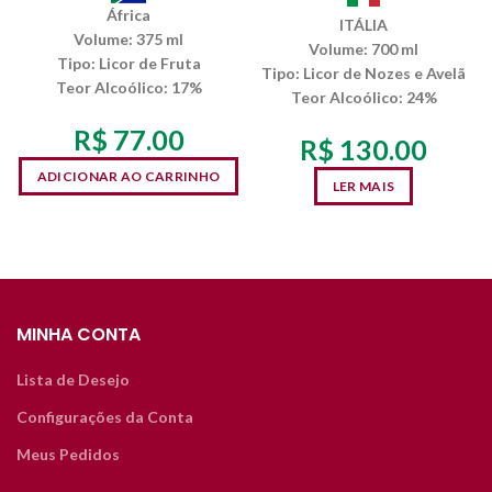
África
ITÁLIA
Volume:
375 ml
Volume:
700 ml
Tipo:
Licor de Fruta
Tipo:
Licor de Nozes e Avelã
Teor Alcoólico
: 17%
Teor Alcoólico
: 24%
R$
77.00
R$
130.00
ADICIONAR AO CARRINHO
LER MAIS
MINHA CONTA
Lista de Desejo
Configurações da Conta
Meus Pedidos