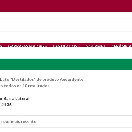
S
GARRAFAS MAIORES
DESTILADOS
GOURMET
CERÂMICA
PETIT VERDOT
CARMENERE
CABERNET SAUVIGNON
CABERN
buto "Destilados" de produto
Aguardente
Classificado
 todos os 10 resultados
por
mais
r Barra Lateral
9
24
36
recente