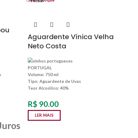
Fechar
bou
Aguardente Vínica Velha
Neto Costa
PORTUGAL
s
Volume:
750 ml
Tipo:
Aguardente de Uvas
Teor Alcoólico
: 40%
R$
90.00
LER MAIS
Juros