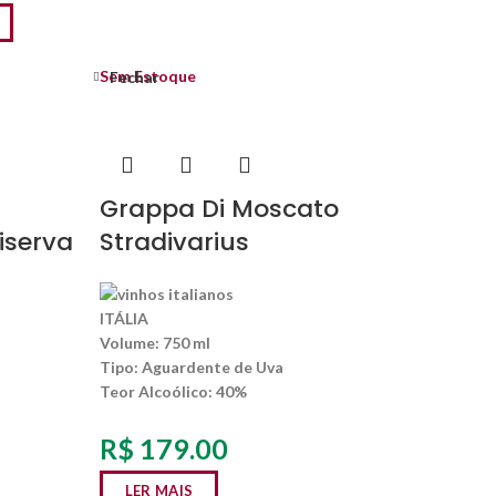
Sem Estoque
Fechar
Grappa Di Moscato
iserva
Stradivarius
ITÁLIA
Volume:
750 ml
Tipo:
Aguardente de Uva
Teor Alcoólico
: 40%
R$
179.00
LER MAIS