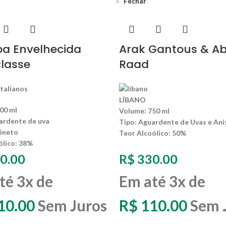
Fechar
a Envelhecida
Arak Gantous & A
classe
Raad
LÍBANO
00 ml
Volume:
750 ml
rdente de uva
Tipo:
Aguardente de Uvas e Ani
êneto
Teor Alcoólico
: 50%
ólico:
38%
0.00
R$
330.00
té 3x de
Em até 3x de
10.00
Sem Juros
R$
110.00
Sem 