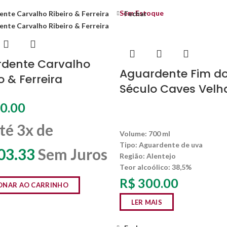
Sem Estoque
Fechar
dente Carvalho
Aguardente Fim d
o & Ferreira
Século Caves Velh
0.00
té 3x de
Volume: 700 ml
Tipo: Aguardente de uva
03.33
Sem Juros
Região: Alentejo
Teor alcoólico: 38,5%
R$
300.00
ONAR AO CARRINHO
LER MAIS