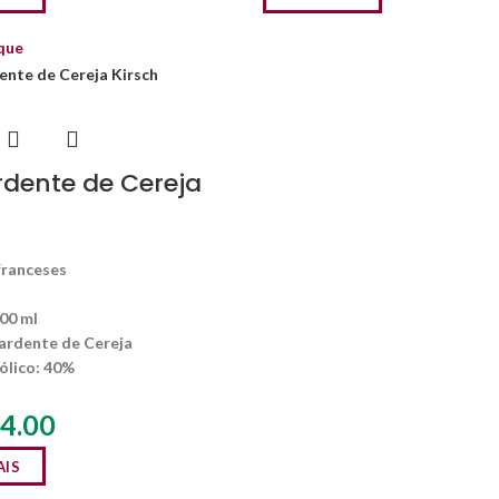
que
dente de Cereja
h
00 ml
rdente de Cereja
ólico
: 40%
4.00
AIS