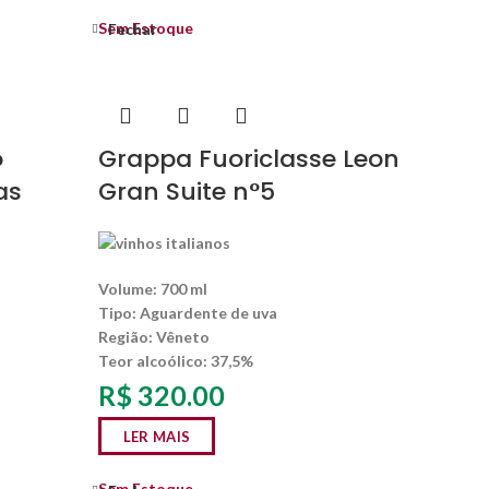
Sem Estoque
Fechar
o
Grappa Fuoriclasse Leon
as
Gran Suite n°5
Volume: 700 ml
Tipo: Aguardente de uva
Região: Vêneto
Teor alcoólico: 37,5%
R$
320.00
LER MAIS
Sem Estoque