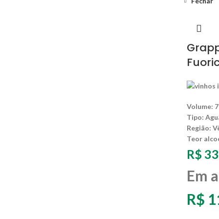
Fechar
Grapp
Fuori
Volume:
7
Tipo:
Agua
Região:
V
Teor alco
R$
33
Em a
R$
1