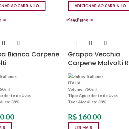
ONAR AO CARRINHO
ADICIONAR AO CARRINHO
que
Sem Estoque
Fechar
a Bianca Carpene
Grappa Vecchia
ti
Carpene Malvolti R
ITÁLIA
50 ml
Volume:
750 ml
rdente de Uvas
Tipo:
Aguardente de Uvas
ólico
: 38%
Teor Alcoólico
: 38%
0.00
R$
160.00
AIS
LER MAIS