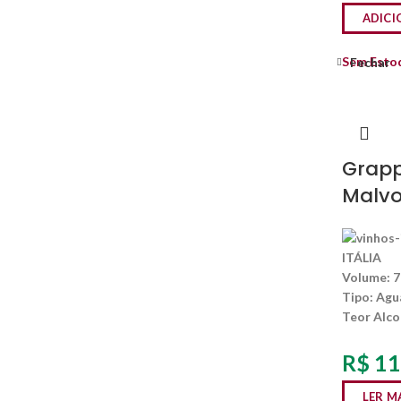
ADICI
Sem Esto
Fechar
Grapp
Malvol
ITÁLIA
Volume:
7
Tipo:
Agua
Teor Alco
R$
11
LER M