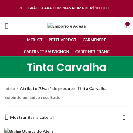
FRETE GRÁTIS
PARA COMPRAS ACIMA DE R$ 1000,00
0
MERLOT
PETIT VERDOT
CARMENERE
CABERNET SAUVIGNON
CABERNET FRANC
Tinta Carvalha
Início
Atributo "Uvas" de produto
Tinta Carvalha
Exibindo um único resultado
Mostrar Barra Lateral
Fechar