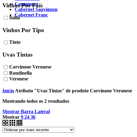
Carmenere
Vinhos Por País
Cabernet Sauvignon
Cabernet Franc
Itália
Vinhos Por Tipo
Tinto
Uvas Tintas
Corvinone Veronese
Rondinella
Veronese
Início
Atributo "Uvas Tintas" de produto
Corvinone Veronese
Mostrando todos os 2 resultados
Mostrar Barra Lateral
Mostrar
9
24
36