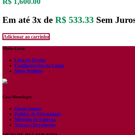
R$
1,600.00
Em até 3x de
R$
533.33
Sem Juro
Adicionar ao carrinho
Minha Conta
Lista de Desejo
Configurações da Conta
Meus Pedidos
Casa Montalegre
Quem Somos
Política de Privacidade
Métodos de Entrega
Trocas e Devoluções