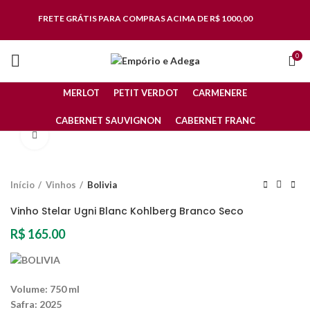
FRETE GRÁTIS
PARA COMPRAS ACIMA DE R$ 1000,00
0
MERLOT
PETIT VERDOT
CARMENERE
CABERNET SAUVIGNON
CABERNET FRANC
Clique para ampliar
Início
Vinhos
Bolivia
Vinho Stelar Ugni Blanc Kohlberg Branco Seco
R$
165.00
Volume: 750 ml
Safra: 2025