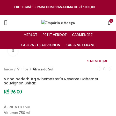
FRETE GRÁTIS
PARA COMPRAS ACIMA DE R$ 1000,00
0
MERLOT
PETIT VERDOT
CARMENERE
CABERNET SAUVIGNON
CABERNET FRANC
Clique para ampliar
SEM ESTOQUE
Início
Vinhos
África do Sul
Vinho Nederburg Winemaster´s Reserve Cabernet
Sauvignon Shiraz
R$
96.00
ÁFRICA DO SUL
Volume:
750 ml