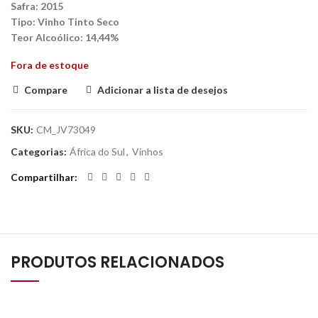
Safra:
2015
Tipo:
Vinho Tinto Seco
Teor Alcoólico
: 14,44%
Fora de estoque
Compare
Adicionar a lista de desejos
SKU:
CM_JV73049
Categorias:
África do Sul
,
Vinhos
Compartilhar
PRODUTOS RELACIONADOS
SEM ESTOQUE
SEM ESTOQUE