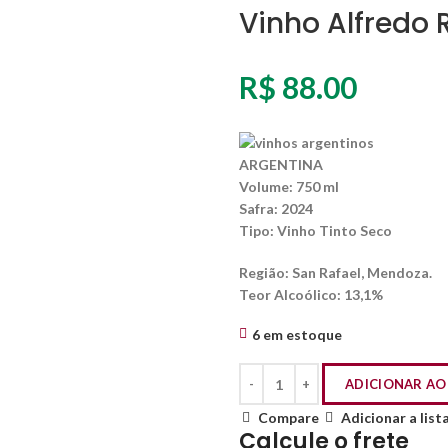
Vinho Alfredo 
R$
88.00
ARGENTINA
Volume:
750 ml
Safra:
2024
Tipo:
Vinho Tinto Seco
Região:
San Rafael, Mendoza.
Teor Alcoólico
: 13,1%
6 em estoque
ADICIONAR AO
Compare
Adicionar a list
Calcule o frete