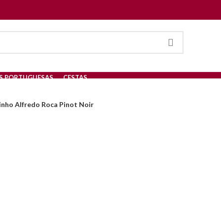
S PORTUGUESAS
CESTAS
ET FRANC
inho Alfredo Roca Pinot Noir