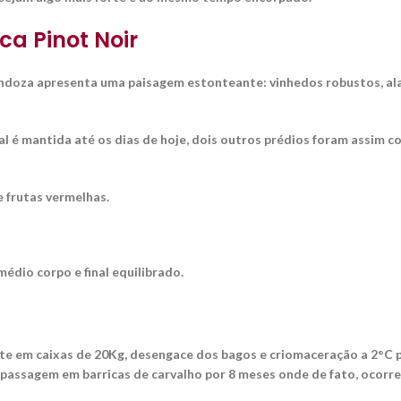
ca Pinot Noir
endoza apresenta uma paisagem estonteante: vinhedos robustos, ala
nal é mantida até os dias de hoje, dois outros prédios foram assim
 frutas vermelhas.
édio corpo e final equilibrado.
e em caixas de 20Kg, desengace dos bagos e criomaceração a 2°C 
 passagem em barricas de carvalho por 8 meses onde de fato, ocorr