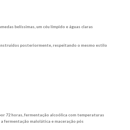
medas belíssimas, um céu límpido e águas claras
 construídos posteriormente, respeitando o mesmo estilo
por 72 horas, fermentação alcoólica com temperaturas
e a fermentação malolática e maceração pós