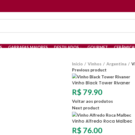
S
GARRAFAS MAIORES
DESTILADOS
GOURMET
CERÂMICA
PETIT VERDOT
CARMENERE
CABERNET SAUVIGNON
CABERN
Início
Vinhos
Argentina
V
Previous product
Vinho Black Tower Rivaner
R$
79.90
Voltar aos produtos
Next product
Vinho Alfredo Roca Malbec
R$
76.00