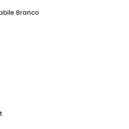
abile Branco
t