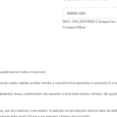
SKU:
CM_5DV3052
Categorias
Compartilhar
ançado para todos os povos.
ral, cada região acaba tendo a sua história quando o assunto é o 
s bebidas mais conhecidas do mundo e existem vários títulos de qua
na, um dos países com maior tradição na produção desse tipo de beb
esejam algo mais forte e ao mesmo tempo encorpado.