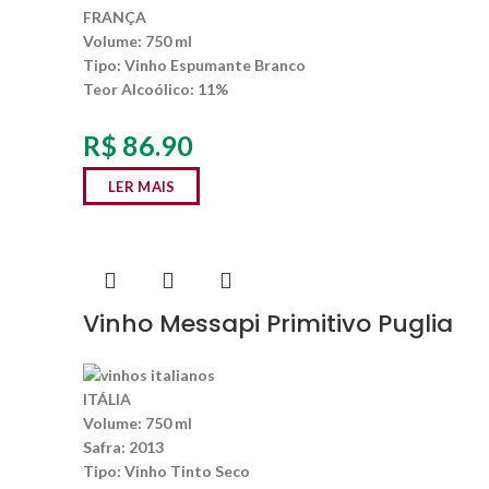
FRANÇA
Volume:
750 ml
Tipo:
Vinho Espumante Branco
Teor Alcoólico
: 11%
R$
86.90
LER MAIS
Vinho Messapi Primitivo Puglia
ITÁLIA
Volume:
750 ml
Safra:
2013
Tipo:
Vinho Tinto Seco