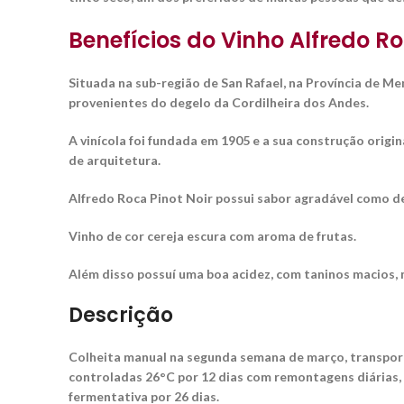
Benefícios do Vinho Alfredo Ro
Situada na sub-região de San Rafael, na Província de M
provenientes do degelo da Cordilheira dos Andes.
A vinícola foi fundada em 1905 e a sua construção origi
de arquitetura.
Alfredo Roca Pinot Noir possui sabor agradável como de
Vinho de cor cereja escura com aroma de frutas.
Além disso possuí uma boa acidez, com taninos macios, m
Descrição
Colheita manual na segunda semana de março, transport
controladas 26°C por 12 dias com remontagens diárias,
fermentativa por 26 dias.