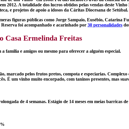
2012. A totalidade dos lucros obtidos pelas vendas deste Vinho 
eca, e projetos de apoio a idosos da Cáritas Diocesana de Setúbal.
úmeras figuras públicas como Jorge Sampaio, Eusébio, Catarina F
te Reserva foi acompanhado e acarinhado por
30 personalidades
dos
o Casa Ermelinda Freitas
 a família e amigos ou mesmo para oferecer a alguém especial.
o, marcado pelos frutos pretos, compota e especiarias. Complexo 
ncês. É um vinho muito encorpado, com taninos presentes, mas suave
longada de 4 semanas. Estágio de 14 meses em meias barricas de 
30%