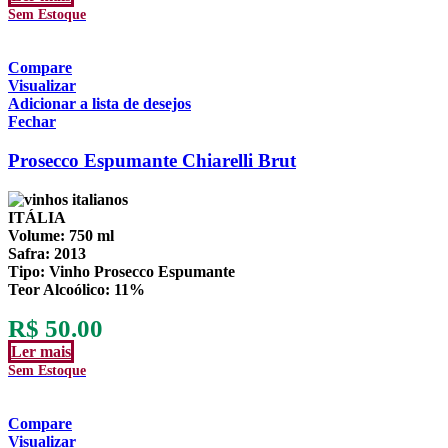
Sem Estoque
Compare
Visualizar
Adicionar a lista de desejos
Fechar
Prosecco Espumante Chiarelli Brut
ITÁLIA
Volume:
750 ml
Safra:
2013
Tipo:
Vinho Prosecco Espumante
Teor Alcoólico
: 11%
R$
50.00
Ler mais
Sem Estoque
Compare
Visualizar