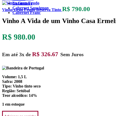
Carmenere
R$
790.00
Cabernet Sauvignon
Vinho Gran Feudo Reserva Tinto
Cabernet Franc
Vinho A Vida de um Vinho Casa Ermeli
R$
980.00
R$
326.67
Em até 3x de
Sem Juros
Volume: 1,5 L
Safra: 2008
Tipo: Vinho tinto seco
Região: Setúbal
Teor alcoólico: 14%
1 em estoque