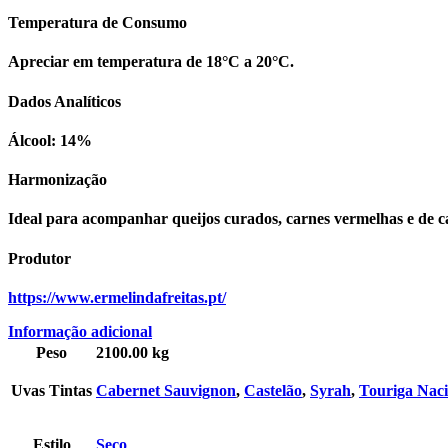
Temperatura de Consumo
Apreciar em temperatura de 18°C a 20°C.
Dados Analíticos
Álcool: 14%
Harmonização
Ideal para acompanhar queijos curados, carnes vermelhas e de c
Produtor
https://www.ermelindafreitas.pt/
Informação adicional
Peso
2100.00 kg
Uvas Tintas
Cabernet Sauvignon
,
Castelão
,
Syrah
,
Touriga Naci
Estilo
Seco