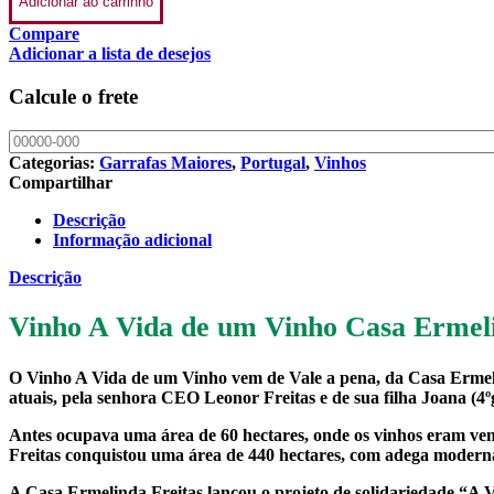
Adicionar ao carrinho
Compare
Adicionar a lista de desejos
Calcule o frete
Categorias:
Garrafas Maiores
,
Portugal
,
Vinhos
Compartilhar
Descrição
Informação adicional
Descrição
Vinho A Vida de um Vinho Casa Ermeli
O Vinho A Vida de um Vinho vem de Vale a pena, da Casa Ermelin
atuais, pela senhora CEO Leonor Freitas e de sua filha Joana (4º
Antes ocupava uma área de 60 hectares, onde os vinhos eram ven
Freitas conquistou uma área de 440 hectares, com adega modern
A Casa Ermelinda Freitas lançou o projeto de solidariedade “A 