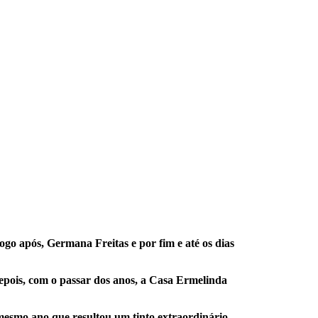
go após, Germana Freitas e por fim e até os dias
epois, com o passar dos anos, a Casa Ermelinda
mesmo ano que resultou um tinto extraordinário,