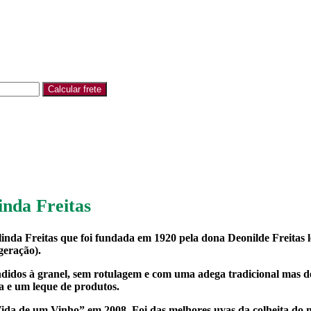
nda Freitas
da Freitas que foi fundada em 1920 pela dona Deonilde Freitas lo
geração).
didos à granel, sem rotulagem e com uma adega tradicional mas d
a e um leque de produtos.
Vida de um Vinho” em 2008. Foi das melhores uvas da colheita do 