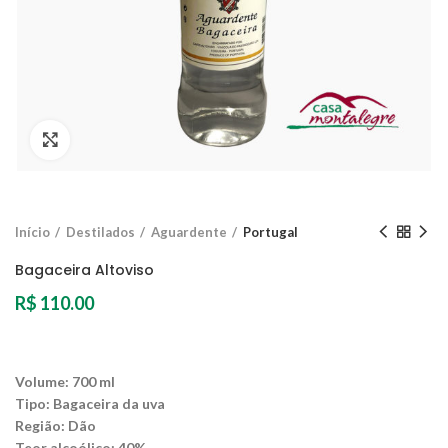
Clique para ampliar
Início
Destilados
Aguardente
Portugal
Bagaceira Altoviso
R$
110.00
Volume: 700 ml
Tipo: Bagaceira da uva
Região: Dão
Teor alcoólico: 40%