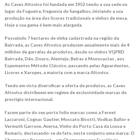
As Caves Altoviso foi fundada em 1952 tendo a sua sede no
lugar da Fogueira, freguesia de Sangalhos, iniciando a sua
produção na área dos licores tradicionais e vinhos de mesa.
Hoje a sua gama é bem mais alargada.
Possuindo 7 hectares de vinha cadastrada na região da
Bairrada, as Caves Altoviso produzem anualmente mais de 4
milhões de garrafas de produtos, desde os vinhos VQPRD
Bairrada, Dão, Douro, Alentejo, Beiras e Monocastas , aos
Espumantes Método Clássico, passando pelas Aguardentes,
Licores e Xaropes, a maioria com a marca Altoviso.
Tendo em vista diversificar a oferta de produtos, as Caves
Altoviso distribuem em regime de exclusividade marcas de
prestígio internacional.
Fazem parte do seu porto folio marcas como a Fernet
Lazzaroni, Cognac Gautier, Moscato Bisotti, Vodkas Ballor e
Vermuth Garrone, Averna, Vinho do Porto Casa da Lousa e
Romariz, destacando-se de fato, neste conjunto uma marca: O
Champagne Beaumont – um Champagne por Excelência.