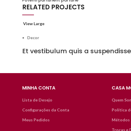
Potenti parturient parturie
RELATED PROJECTS
View Large
Decor
Et vestibulum quis a suspendisse
MINHA CONTA
CASA M
Lista de Desejo
Quem So
Configurações da Conta
Política 
Meus Pedidos
Métodos 
Trocas e 