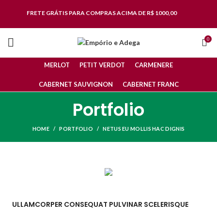
FRETE GRÁTIS
PARA COMPRAS ACIMA DE R$ 1000,00
0
MERLOT
PETIT VERDOT
CARMENERE
CABERNET SAUVIGNON
CABERNET FRANC
Portfolio
HOME
PORTFOLIO
NETUS EU MOLLIS HAC DIGNIS
ULLAMCORPER CONSEQUAT PULVINAR SCELERISQUE