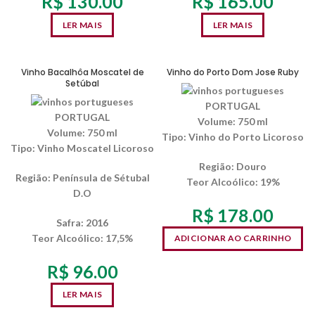
R$
130.00
R$
165.00
LER MAIS
LER MAIS
SEM ESTOQUE
Vinho Bacalhôa Moscatel de
Vinho do Porto Dom Jose Ruby
Setúbal
PORTUGAL
PORTUGAL
Volume:
750 ml
Volume:
750 ml
Tipo:
Vinho do Porto Licoroso
Tipo:
Vinho Moscatel Licoroso
Região:
Douro
Região:
Península de Sétubal
Teor Alcoólico
: 19%
D.O
R$
178.00
Safra:
2016
Teor Alcoólico
: 17,5%
ADICIONAR AO CARRINHO
R$
96.00
LER MAIS