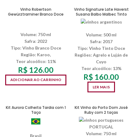
SEM ESTOQUE
Vinho Robertson
Vinho Signature Late Haverst
Gewürztraminer Branco Doce
Susana Balbo Malbec Tinto
Volume: 750 ml
Volume: 500 ml
Safra: 2022
Safra: 2017
Tipo: Vinho Branco Doce
Tipo: Vinho Tinto Doce
Região: Karoo,
Regiões: Agrelo e Luján de
Teor alcoólico: 11%
Cuyo
R$
126.00
Teor alcoólico: 13%
R$
160.00
ADICIONAR AO CARRINHO
LER MAIS
SEM ESTOQUE
SEM ESTOQUE
Kit Aurora Colheita Tardia com 1
Kit Vinho do Porto Dom José
Taça
Ruby com 2 taças
PORTUGAL
Volume:
750 ml
Brasil