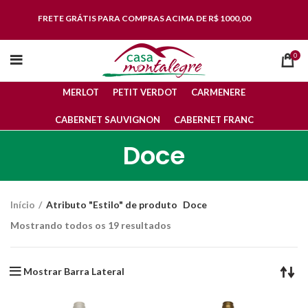
FRETE GRÁTIS
PARA COMPRAS ACIMA DE R$ 1000,00
0
MERLOT
PETIT VERDOT
CARMENERE
CABERNET SAUVIGNON
CABERNET FRANC
Doce
Início
Atributo "Estilo" de produto
Doce
Mostrando todos os 19 resultados
Mostrar Barra Lateral