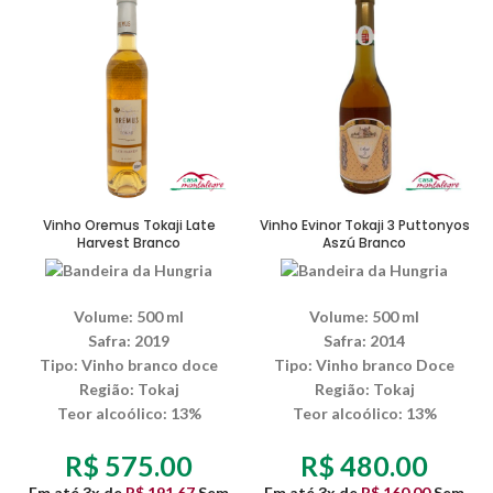
Vinho Oremus Tokaji Late
Vinho Evinor Tokaji 3 Puttonyos
Harvest Branco
Aszú Branco
Volume: 500 ml
Volume: 500 ml
Safra: 2019
Safra: 2014
Tipo: Vinho branco doce
Tipo: Vinho branco Doce
Região: Tokaj
Região: Tokaj
Teor alcoólico: 13%
Teor alcoólico: 13%
R$
575.00
R$
480.00
Em até 3x de
R$
191.67
Sem
Em até 3x de
R$
160.00
Sem