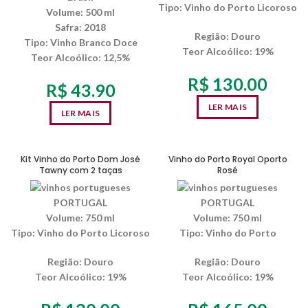
Tipo:
Vinho do Porto Licoroso
Volume:
500 ml
Safra:
2018
Região:
Douro
Tipo:
Vinho Branco Doce
Teor Alcoólico
: 19%
Teor Alcoólico
: 12,5%
R$
130.00
R$
43.90
LER MAIS
LER MAIS
SEM ESTOQUE
SEM ESTOQUE
Kit Vinho do Porto Dom José
Vinho do Porto Royal Oporto
Tawny com 2 taças
Rosé
PORTUGAL
PORTUGAL
Volume:
750 ml
Volume:
750 ml
Tipo:
Vinho do Porto Licoroso
Tipo:
Vinho do Porto
Região:
Douro
Região:
Douro
Teor Alcoólico
: 19%
Teor Alcoólico
: 19%