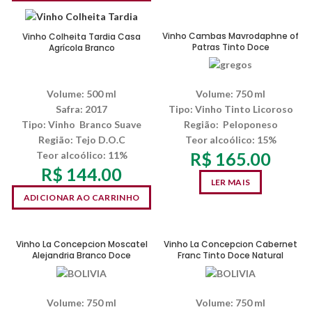
SEM ESTOQUE
Vinho Cambas Mavrodaphne of
Vinho Colheita Tardia Casa
Patras Tinto Doce
Agrícola Branco
Volume: 500 ml
Volume: 750 ml
Safra: 2017
Tipo: Vinho Tinto Licoroso
Tipo: Vinho Branco Suave
Região: Peloponeso
Região:
Tejo D.O.C
Teor alcoólico: 15%
R$
165.00
Teor alcoólico: 11%
R$
144.00
LER MAIS
ADICIONAR AO CARRINHO
Vinho La Concepcion Moscatel
Vinho La Concepcion Cabernet
Alejandria Branco Doce
Franc Tinto Doce Natural
Volume: 750 ml
Volume: 750 ml